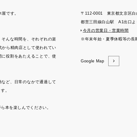
刊本屋です。
〒112-0001 東京都文京区白
都営三田線白山駅 A1出口よ
今月の営業日・営業時間
。そんな時間を、それぞれの楽
※年末年始・夏季休暇等の長
年代から精肉店として使われてい
間に役割をあたえることで、使
Google Map
動など、日常のなかで通過して
ます。
がら本を楽しんでください。