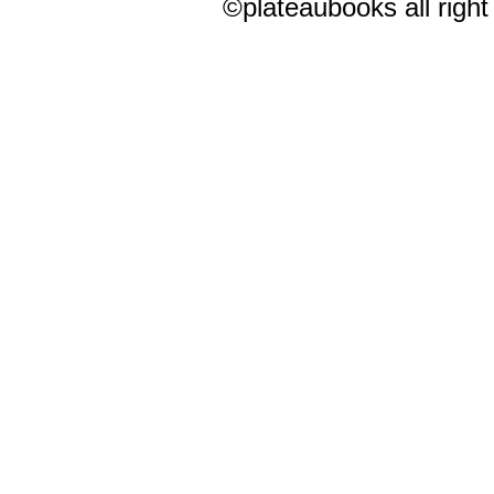
©plateaubooks all right