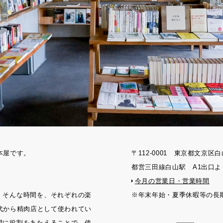
刊本屋です。
〒112-0001 東京都文京区白
都営三田線白山駅 A1出口よ
今月の営業日・営業時間
。そんな時間を、それぞれの楽
※年末年始・夏季休暇等の長
年代から精肉店として使われてい
間に役割をあたえることで、使