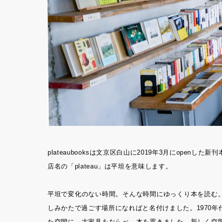
plateaubooksは文京区白山に2019年3月にopenした新
店名の「plateau」は平坦を意味します。
平坦で変化のない時間。そんな時間にゆっくり本を読む
しみかたで過ごす場所になればと名付けました。1970
た空間に、古家具をならべ、本を置きました。新しく空