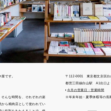
刊本屋です。
〒112-0001 東京都文京区白
都営三田線白山駅 A1出口よ
今月の営業日・営業時間
。そんな時間を、それぞれの楽
※年末年始・夏季休暇等の長
年代から精肉店として使われてい
間に役割をあたえることで、使