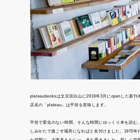
plateaubooksは文京区白山に2019年3月にopenした新
店名の「plateau」は平坦を意味します。
平坦で変化のない時間。そんな時間にゆっくり本を読む
しみかたで過ごす場所になればと名付けました。1970
た空間に、古家具をならべ、本を置きました。新しく空