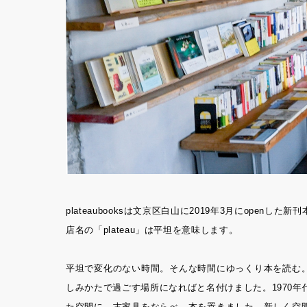
plateaubooksは文京区白山に2019年3月にopenした新
店名の「plateau」は平坦を意味します。
平坦で変化のない時間。そんな時間にゆっくり本を読む
しみかたで過ごす場所になればと名付けました。1970
た空間に、古家具をならべ、本を置きました。新しく空