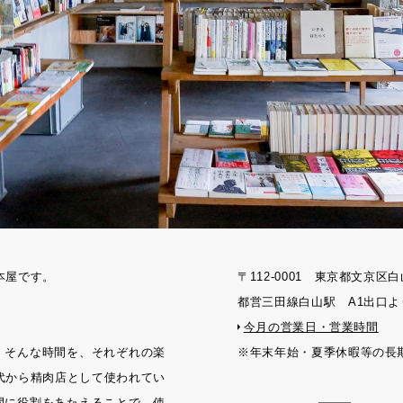
刊本屋です。
〒112-0001 東京都文京区白
都営三田線白山駅 A1出口よ
今月の営業日・営業時間
。そんな時間を、それぞれの楽
※年末年始・夏季休暇等の長
年代から精肉店として使われてい
間に役割をあたえることで、使