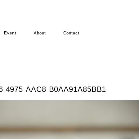
Event
About
Contact
6-4975-AAC8-B0AA91A85BB1