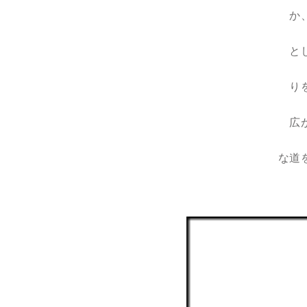
か
と
り
広
な道