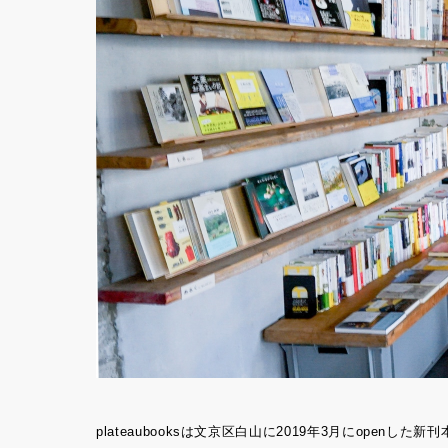
plateaubooksは文京区白山に2019年3月にopenした新