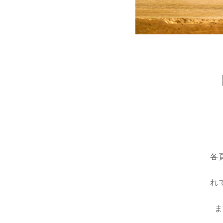
各
れ
ま