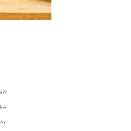
）
描か
進み
なの