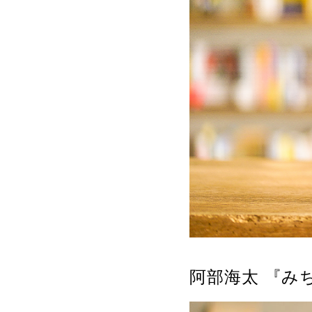
阿部海太 『み