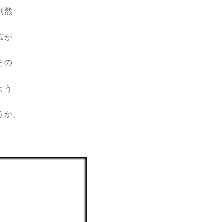
判然
広が
その
よう
う
か。