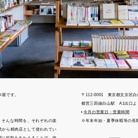
刊本屋です。
〒112-0001 東京都文京区白
都営三田線白山駅 A1出口よ
今月の営業日・営業時間
。そんな時間を、それぞれの楽
※年末年始・夏季休暇等の長
年代から精肉店として使われてい
間に役割をあたえることで、使