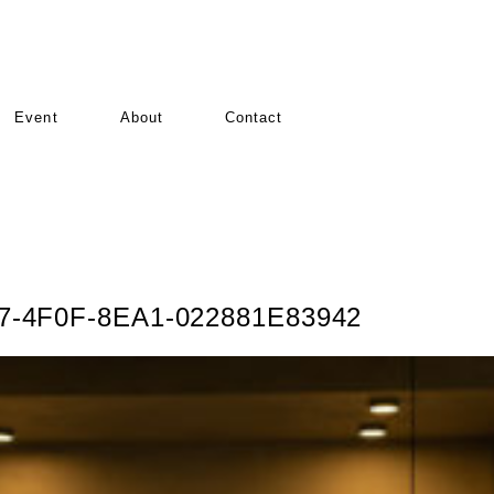
Event
About
Contact
7-4F0F-8EA1-022881E83942