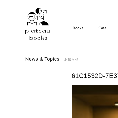
Books
Cafe
News & Topics
お知らせ
61C1532D-7E3