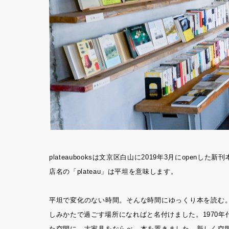
plateaubooksは文京区白山に2019年3月にopenした新
店名の「plateau」は平坦を意味します。
平坦で変化のない時間。そんな時間にゆっくり本を読む
しみかたで過ごす場所になればと名付けました。1970
た空間に、古家具をならべ、本を置きました。新しく空